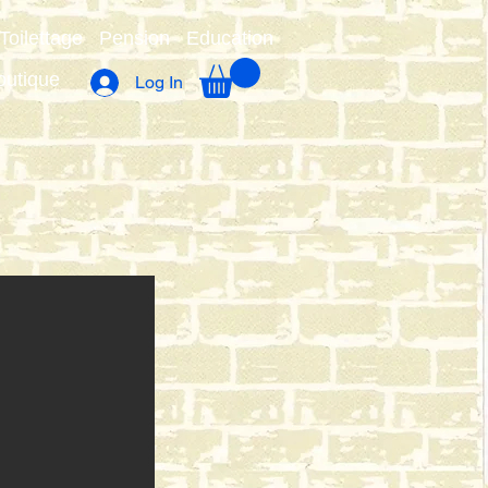
Toilettage
Pension
Education
outique
Log In