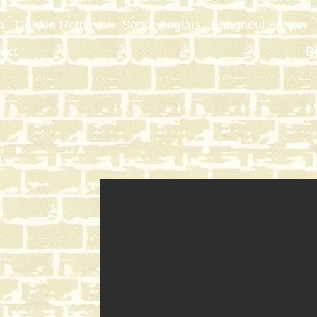
a
Golden Retriever
Setter Anglais
Epagneul Breton
act
B