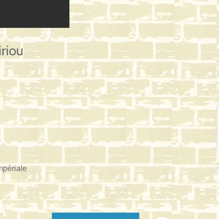
iriou
mpériale