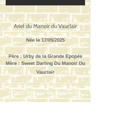
Ariel du Manoir du Vauclair
Née le 17/05/2025
Père : Urby de la Grande Epopée
Mère :
Sweet Darling Du Manoir Du
Vauclair
© 2022 Elevage Du Manoir Du
Vauclair
Siret N°
100 384 148 00019